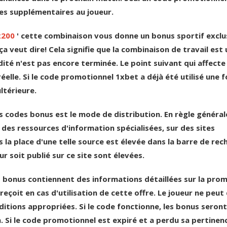
s supplémentaires au joueur.
x200
' cette combinaison vous donne un bonus sportif exclus
a veut dire! Cela signifie que la combinaison de travail est
ité n'est pas encore terminée. Le point suivant qui affecte 
elle. Si le code promotionnel 1xbet a déjà été utilisé une foi
ultérieure.
s codes bonus est le mode de distribution. En règle générale
des ressources d'information spécialisées, sur des sites
s la place d'une telle source est élevée dans la barre de rec
r soit publié sur ce site sont élevées.
s bonus contiennent des informations détaillées sur la pro
reçoit en cas d'utilisation de cette offre. Le joueur ne peut
ditions appropriées. Si le code fonctionne, les bonus seront
Si le code promotionnel est expiré et a perdu sa pertinenc