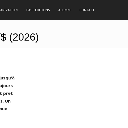
GANIZATION
PAST EDITIONS
ALUMNI
CONTACT
$ (2026)
jusqu'à
ujours
t prêt
s. Un
 aux