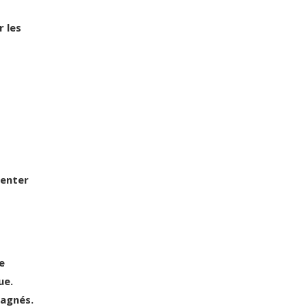
r les
menter
e
ue.
gagnés.