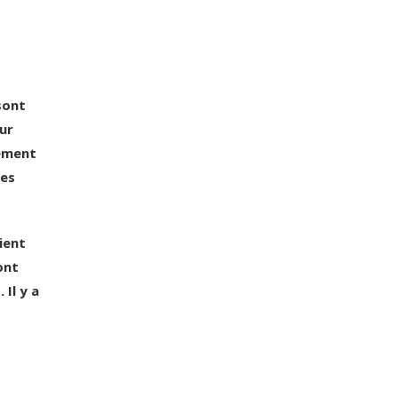
sont
eur
tement
ges
ient
ont
Il y a