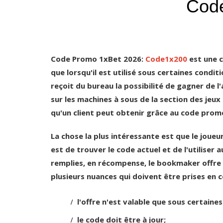
Cod
Code Promo 1xBet 2026:
Code1x200
est une c
que lorsqu'il est utilisé sous certaines conditi
reçoit du bureau la possibilité de gagner de 
sur les machines à sous de la section des jeu
qu'un client peut obtenir grâce au code prom
La chose la plus intéressante est que le joueur
est de trouver le code actuel et de l'utiliser 
remplies, en récompense, le bookmaker offre 
plusieurs nuances qui doivent être prises en 
l'offre n'est valable que sous certaines
le code doit être à jour;