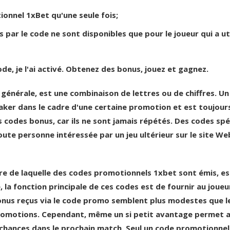
ionnel 1xBet qu'une seule fois;
 par le code ne sont disponibles que pour le joueur qui a uti
code, je l'ai activé. Obtenez des bonus, jouez et gagnez.
e générale, est une combinaison de lettres ou de chiffres. Un
ker dans le cadre d'une certaine promotion et est toujour
s codes bonus, car ils ne sont jamais répétés. Des codes sp
ute personne intéressée par un jeu ultérieur sur le site We
adre de laquelle des codes promotionnels 1xbet sont émis, es
 la fonction principale de ces codes est de fournir au joueu
onus reçus via le code promo semblent plus modestes que l
 promotions. Cependant, même un si petit avantage permet 
hances dans le prochain match. Seul un code promotionnel 