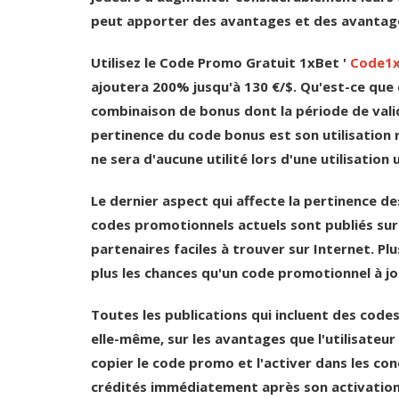
peut apporter des avantages et des avantage
Utilisez le Code Promo Gratuit 1xBet '
Code1
ajoutera 200% jusqu'à 130 €/$. Qu'est-ce que ç
combinaison de bonus dont la période de valid
pertinence du code bonus est son utilisation ré
ne sera d'aucune utilité lors d'une utilisation 
Le dernier aspect qui affecte la pertinence de
codes promotionnels actuels sont publiés sur 
partenaires faciles à trouver sur Internet. Plu
plus les chances qu'un code promotionnel à jou
Toutes les publications qui incluent des code
elle-même, sur les avantages que l'utilisateur 
copier le code promo et l'activer dans les con
crédités immédiatement après son activation. 