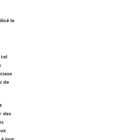
lisé le
 tel
s
éciaux
b de
t
r des
es
aux
à jour