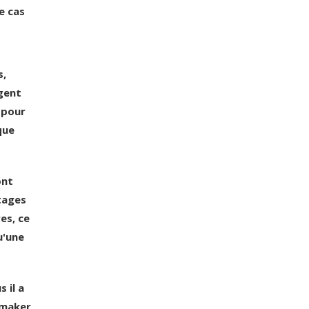
e cas
s,
rgent
 pour
que
ont
tages
es, ce
u'une
 il a
kmaker