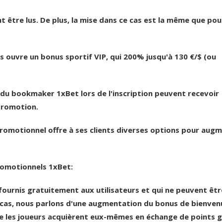
être lus. De plus, la mise dans ce cas est la même que pou
ous ouvre un bonus sportif VIP, qui 200% jusqu'à 130 €/$ (ou
 du bookmaker 1xBet lors de l'inscription peuvent recevoir
promotion.
romotionnel offre à ses clients diverses options pour aug
promotionnels 1xBet:
fournis gratuitement aux utilisateurs et qui ne peuvent êtr
 ce cas, nous parlons d'une augmentation du bonus de bienven
ue les joueurs acquièrent eux-mêmes en échange de points 