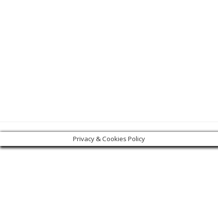
Privacy & Cookies Policy