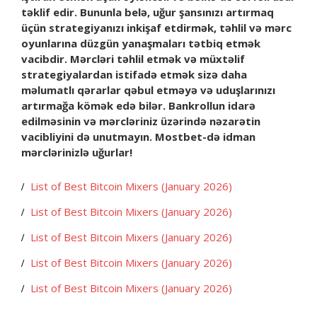
təklif edir. Bununla belə, uğur şansınızı artırmaq
üçün strategiyanızı inkişaf etdirmək, təhlil və mərc
oyunlarına düzgün yanaşmaları tətbiq etmək
vacibdir. Mərcləri təhlil etmək və müxtəlif
strategiyalardan istifadə etmək sizə daha
məlumatlı qərarlar qəbul etməyə və uduşlarınızı
artırmağa kömək edə bilər. Bankrollun idarə
edilməsinin və mərcləriniz üzərində nəzarətin
vacibliyini də unutmayın. Mostbet-də idman
mərclərinizlə uğurlar!
List of Best Bitcoin Mixers (January 2026)
List of Best Bitcoin Mixers (January 2026)
List of Best Bitcoin Mixers (January 2026)
List of Best Bitcoin Mixers (January 2026)
List of Best Bitcoin Mixers (January 2026)