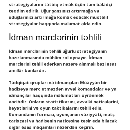
strategiyalarını tətbiq etmək üçün tam bələdçi
təqdim edirik. Uğur şansınızı artırmağa və
uduşlarınızı artırmağa kömək edəcək müxtəlif
strategiyalar haqqında məlumat əldə edin.
İdman mərclərinin təhlili
İdman mərclərinin təhlili uğurlu strategiyanın
hazırlanmasında mühüm rol oynayır. İdman
mərclərini təhlil edərkən nəzərə alınmalı bəzi əsas
amillər bunlardır:
Tədqiqat qrupları və idmançılar: Müəyyən bir
hadisəyə mərc etməzdən əvvəl komandalar və ya
idmançılar haqqında məlumatları öyrənmək
vacibdir. Onların statistikasını, əvvəlki nəticələrini,
heyətlərini və oyun taktikalarını təhlil edin.
Komandanın forması, oyunçunun vəziyyəti, matç
tarixçəsi və hadisənin nəticəsinə təsir edə biləcək
digər əsas məqamları nəzərdən keçirin.