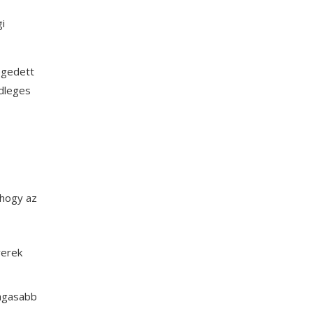
i
égedett
ődleges
 hogy az
verek
magasabb