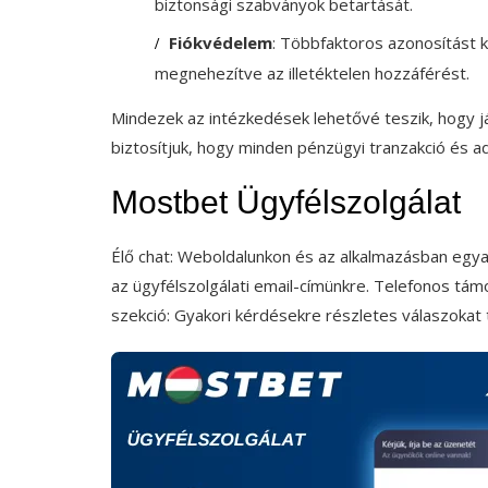
biztonsági szabványok betartását.
Fiókvédelem
: Többfaktoros azonosítást k
megnehezítve az illetéktelen hozzáférést.
Mindezek az intézkedések lehetővé teszik, hogy j
biztosítjuk, hogy minden pénzügyi tranzakció és a
Mostbet Ügyfélszolgálat
Élő chat: Weboldalunkon és az alkalmazásban egyar
az ügyfélszolgálati email-címünkre. Telefonos tám
szekció: Gyakori kérdésekre részletes válaszokat 