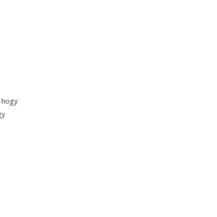
, hogy
gy