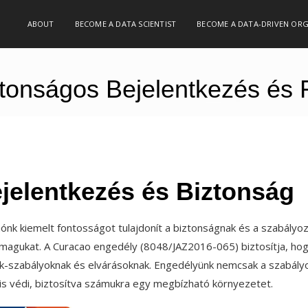
ABOUT
BECOME A DATA SCIENTIST
BECOME A DATA-DRIVEN OR
tonságos Bejelentkezés és
jelentkezés és Biztonság
nk kiemelt fontosságot tulajdonít a biztonságnak és a szabályo
 magukat. A Curacao engedély (8048/JAZ2016-065) biztosítja, ho
k-szabályoknak és elvárásoknak. Engedélyünk nemcsak a szabály
is védi, biztosítva számukra egy megbízható környezetet.